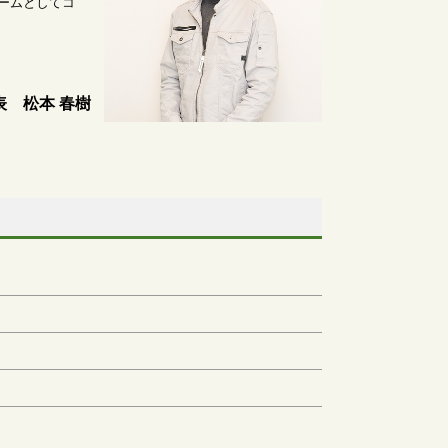
ームとしてコ
表 松本 春樹