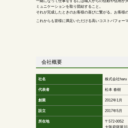
一緒になって仕事をするには職人からの信頼や信用が
ミュニケーションを取り団結すること。
それが完成したときのお客様の喜びに繋がる。お客様
これからも皆様に満足いただける高いコストパフォー
会社概要
社名
株式会社haru
代表者
松本 春樹
創業
2012年1月
設立
2017年5月
所在地
〒572-0052
大阪府寝屋川市上